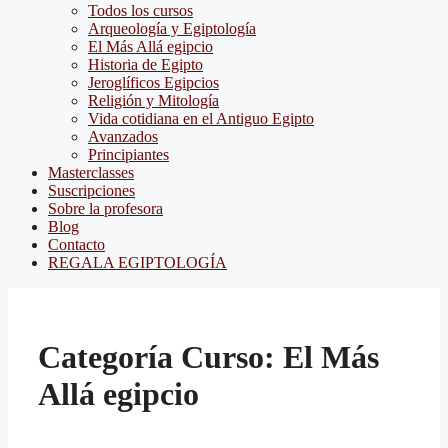
Todos los cursos
Arqueología y Egiptología
El Más Allá egipcio
Historia de Egipto
Jeroglíficos Egipcios
Religión y Mitología
Vida cotidiana en el Antiguo Egipto
Avanzados
Principiantes
Masterclasses
Suscripciones
Sobre la profesora
Blog
Contacto
REGALA EGIPTOLOGÍA
Categoría Curso:
El Más
Allá egipcio