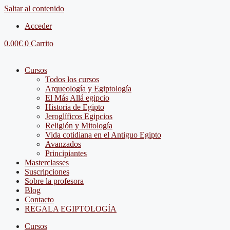
Saltar al contenido
Acceder
0.00
€
0
Carrito
Cursos
Todos los cursos
Arqueología y Egiptología
El Más Allá egipcio
Historia de Egipto
Jeroglíficos Egipcios
Religión y Mitología
Vida cotidiana en el Antiguo Egipto
Avanzados
Principiantes
Masterclasses
Suscripciones
Sobre la profesora
Blog
Contacto
REGALA EGIPTOLOGÍA
Cursos