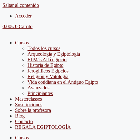
Saltar al contenido
Acceder
0.00
€
0
Carrito
Cursos
Todos los cursos
Arqueología y Egiptología
El Más Allá egipcio
Historia de Egipto
Jeroglíficos Egipcios
Religión y Mitología
Vida cotidiana en el Antiguo Egipto
Avanzados
Principiantes
Masterclasses
Suscripciones
Sobre la profesora
Blog
Contacto
REGALA EGIPTOLOGÍA
Cursos