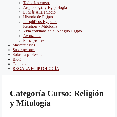
Todos los cursos
Arqueología y Egiptología
El Más Allá egipcio
Historia de Egipto
Jeroglíficos Egipcios
Religión y Mitología
Vida cotidiana en el Antiguo Egipto
Avanzados
Principiantes
Masterclasses
Suscripciones
Sobre la profesora
Blog
Contacto
REGALA EGIPTOLOGÍA
Categoría Curso:
Religión
y Mitología