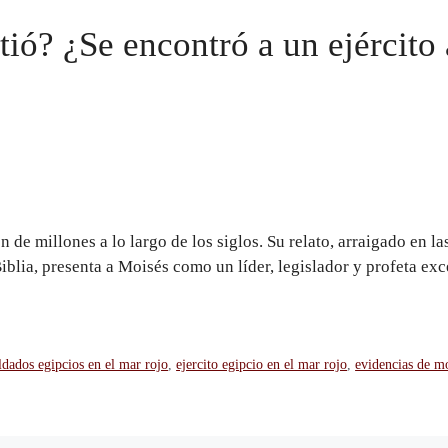
tió? ¿Se encontró a un ejército
de millones a lo largo de los siglos. Su relato, arraigado en las
blia, presenta a Moisés como un líder, legislador y profeta exc
ldados egipcios en el mar rojo
,
ejercito egipcio en el mar rojo
,
evidencias de m