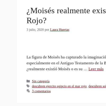
¿Moisés realmente exis
Rojo?
3 julio, 2020
por
Laura Huertas
La figura de Moisés ha capturado la imaginación 
especialmente en el Antiguo Testamento de la Bi
¿realmente existió Moisés o es su …
Leer más
Sin categoría
descubren ejercito egipcio en el mar rojo
,
descubren so
3 comentarios